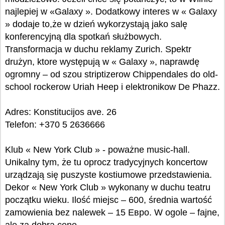
najlepiej w «Galaxy ». Dodatkowy interes w « Galaxy
» dodaje to,że w dzień wykorzystają jako salę
konferencyjną dla spotkań służbowych.
Transformacja w duchu reklamy Zurich. Spektr
drużyn, ktore występują w « Galaxy », naprawdę
ogromny – od szou striptizerow Chippendales do old-
school rockerow Uriah Heep i elektronikow De Phazz.
Adres: Konstitucijos ave. 26
Telefon: +370 5 2636666
Klub « New York Club » - poważne music-hall.
Unikalny tym, że tu oprocz tradycyjnych koncertow
urządzają się puszyste kostiumowe przedstawienia.
Dekor « New York Club » wykonany w duchu teatru
początku wieku. Ilość miejsc – 600, średnia wartość
zamowienia bez nalewek – 15 Евро. W ogole – fajne,