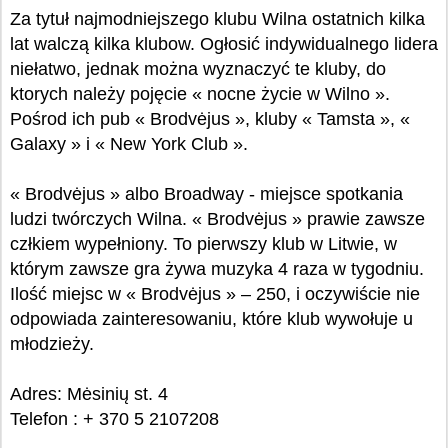
Za tytuł najmodniejszego klubu Wilna ostatnich kilka
lat walczą kilka klubow. Ogłosić indywidualnego lidera
niełatwo, jednak można wyznaczyć te kluby, do
ktorych należy pojęcie « nocne życie w Wilno ».
Pośrod ich pub « Brodvėjus », kluby « Tamsta », «
Galaxy » i « New York Club ».
« Brodvėjus » albo Broadway - miejsce spotkania
ludzi twórczych Wilna. « Brodvėjus » prawie zawsze
człkiem wypełniony. To pierwszy klub w Litwie, w
którym zawsze gra żywa muzyka 4 raza w tygodniu.
Ilość miejsc w « Brodvėjus » – 250, i oczywiście nie
odpowiada zainteresowaniu, które klub wywołuje u
młodzieży.
Adres: Mėsinių st. 4
Telefon : + 370 5 2107208