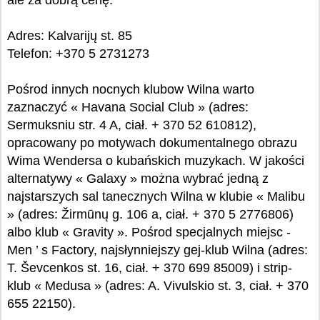
ale za dobrą cenę.
Adres: Kalvarijų st. 85
Telefon: +370 5 2731273
Pośrod innych nocnych klubow Wilna warto
zaznaczyć « Havana Social Club » (adres:
Sermuksniu str. 4 A, ciał. + 370 52 610812),
opracowany po motywach dokumentalnego obrazu
Wima Wendersa o kubańskich muzykach. W jakości
alternatywy « Galaxy » można wybrać jedną z
najstarszych sal tanecznych Wilna w klubie « Malibu
» (adres: Žirmūnų g. 106 a, ciał. + 370 5 2776806)
albo klub « Gravity ». Pośrod specjalnych miejsc -
Men ’ s Factory, najsłynniejszy gej-klub Wilna (adres:
T. Ševcenkos st. 16, ciał. + 370 699 85009) i strip-
klub « Medusa » (adres: A. Vivulskio st. 3, ciał. + 370
655 22150).