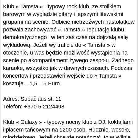
Klub « Tamsta » - typowy rock-klub, ze stolikiem
barowym w wyglądzie gitary i lepszymi litewskimi
grupami na scenie. Odbicie nietrzeźwych nastolatkow
pozwala zachowywać « Tamsta » reputację klubu
demokratycznego i w ten zaś czas na dojrzałą salę
wykładową. Jeżeli wy traficie do « Tamsta » w
otoczenie, u was będzie możliwość wystąpienia na
scenie po akompaniament żywego zespołu. Żadnego
karaoke, wszystko jak w dawnych czasach. Podczas
koncertow i przedstawień wejście do « Tamsta »
kosztuje – 1,5 – 5 Euro.
Adres: Subačiaus st. 11
Telefon: +370 5 2124498
Klub « Galaxy » - typowy nocny klub z DJ, koktajlami
i placem tańcowym na 1200 osob. Hucznie, wesoło,
młodzieżowo. Jeżeli chce się potańczyć, to w Wilnie