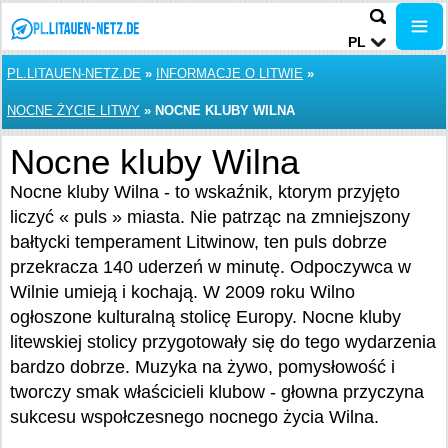
PL
PL.LITAUEN-NETZ.DE
»
INFORMACJE O LITWIE
»
NOCNE ŻYCIE LITWY
»
NOCNE KLUBY WILNA
Nocne kluby Wilna
Nocne kluby Wilna - to wskaźnik, ktorym przyjęto
liczyć « puls » miasta. Nie patrząc na zmniejszony
bałtycki temperament Litwinow, ten puls dobrze
przekracza 140 uderzeń w minutę. Odpoczywca w
Wilnie umieją i kochają. W 2009 roku Wilno
ogłoszone kulturalną stolicę Europy. Nocne kluby
litewskiej stolicy przygotowały się do tego wydarzenia
bardzo dobrze. Muzyka na żywo, pomysłowość i
tworczy smak właścicieli klubow - głowna przyczyna
sukcesu wspołczesnego nocnego życia Wilna.