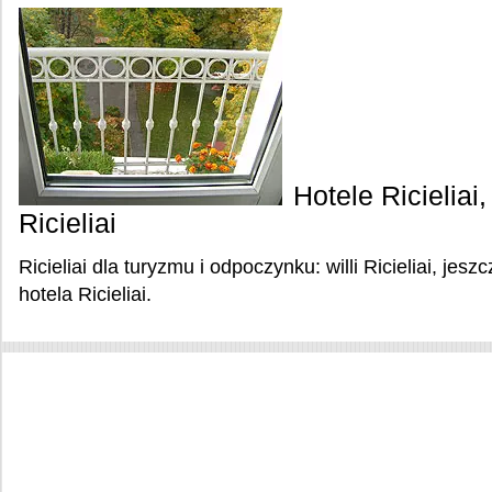
Hotele Ricielia
Ricieliai
Ricieliai dla turyzmu i odpoczynku: willi Ricieliai, j
hotela Ricieliai.