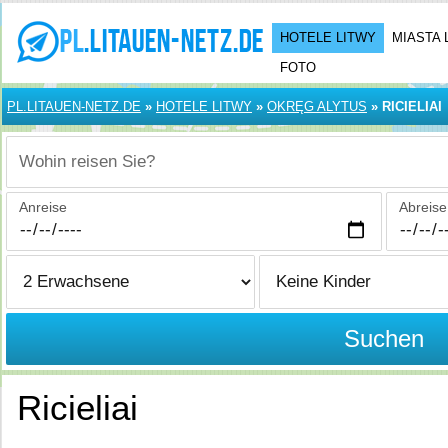
HOTELE LITWY
MIASTA 
FOTO
PL.LITAUEN-NETZ.DE
»
HOTELE LITWY
»
OKRĘG ALYTUS
»
RICIELIAI
Wohin reisen Sie?
Anreise
Abreise
Suchen
Ricieliai