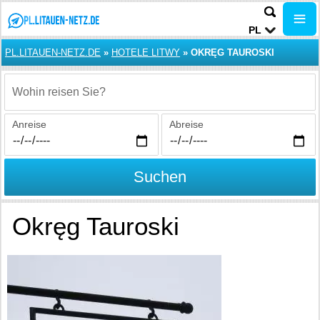
PL
PL.LITAUEN-NETZ.DE
»
HOTELE LITWY
»
OKRĘG TAUROSKI
Wohin reisen Sie?
Anreise
Abreise
Suchen
Okręg Tauroski