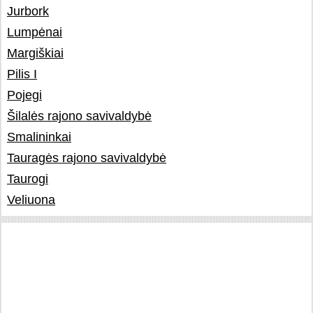
Jurbork
Lumpėnai
Margiškiai
Pilis I
Pojegi
Šilalės rajono savivaldybė
Smalininkai
Tauragės rajono savivaldybė
Taurogi
Veliuona