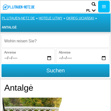
PL
PL.LITAUEN-NETZ.DE
»
HOTELE LITWY
»
OKRĘG UCIAŃSKI
»
ANTALGĖ
Wohin reisen Sie?
Anreise
Abreise
Suchen
Antalgė