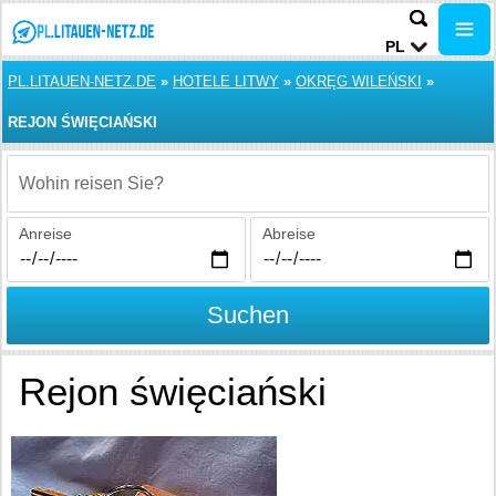
PL
PL.LITAUEN-NETZ.DE
»
HOTELE LITWY
»
OKRĘG WILEŃSKI
»
REJON ŚWIĘCIAŃSKI
Wohin reisen Sie?
Anreise
Abreise
Suchen
Rejon święciański