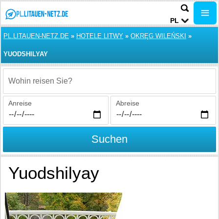
PL
PL.LITAUEN-NETZ.DE
»
HOTELE LITWY
»
OKRĘG WILEŃSKI
»
YUODSHILYAY
Wohin reisen Sie?
Anreise
Abreise
Suchen
Yuodshilyay