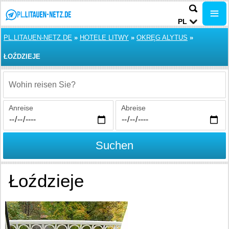
PL
PL.LITAUEN-NETZ.DE
»
HOTELE LITWY
»
OKRĘG ALYTUS
»
ŁOŹDZIEJE
Wohin reisen Sie?
Anreise
Abreise
Suchen
Łoździeje