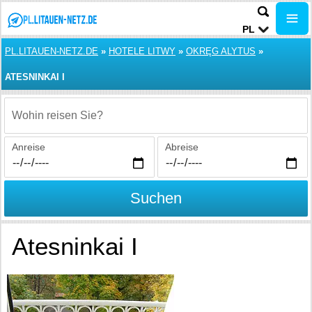
PL
PL.LITAUEN-NETZ.DE
»
HOTELE LITWY
»
OKRĘG ALYTUS
»
ATESNINKAI I
Wohin reisen Sie?
Anreise
Abreise
Suchen
Atesninkai I